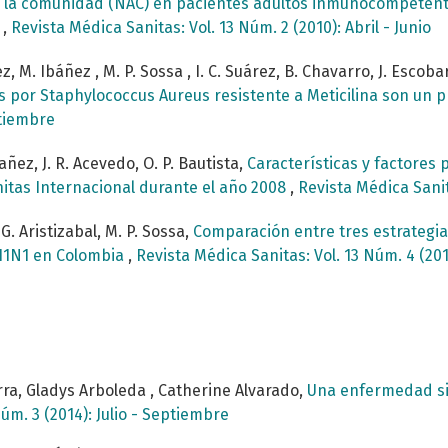
n la comunidad (NAC) en pacientes adultos inmunocompetente
7
,
Revista Médica Sanitas: Vol. 13 Núm. 2 (2010): Abril - Junio
M. Ibáñez , M. P. Sossa , I. C. Suárez, B. Chavarro, J. Escobar, B
s por Staphylococcus Aureus resistente a Meticilina son un 
ptiembre
Ibañez, J. R. Acevedo, O. P. Bautista,
Características y factores 
nitas Internacional durante el año 2008
,
Revista Médica Sanita
, G. Aristizabal, M. P. Sossa,
Comparación entre tres estrategia
AH1N1 en Colombia
,
Revista Médica Sanitas: Vol. 13 Núm. 4 (20
rra, Gladys Arboleda , Catherine Alvarado,
Una enfermedad si
úm. 3 (2014): Julio - Septiembre