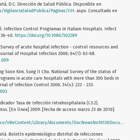
otá, D.C. Dirección de Salud Pública. Disponible en
os/VigilanciaSaludPublica/Paginas/IIH
. aspx. Consultado en
l. Infection Control Programas in Italiam Hospitals. Infect
 36-40.
https://doi.org/10.1086/502289
urvey of acute hospital infection - control resources and
Journal of Hospital Infection 2006; 64(1): 63-68.
4.009
 Soon Kim, Sung II Cho. National Survey of the status of
programs in acute care hospitals with more than 300 beds in
nal of Infection Control 2006; 34(4): 223 - 233.
.003
dicador Tasa de Infección Intrahospitalaria (I.3.2),
. [En línea] 2009. [Fecha de acceso marzo 23 de 2010].
/VBeContent/Library/documents/DocNewsNo16130DocumentNo4144.pdf
otá. Boletín epidemiológico distrital de infecciones