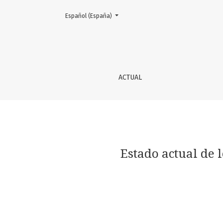
Cambiar el idioma. El actual es:
Español (España)
Estado actual de los comités de infecciones
ACTUAL
Estado actual de 