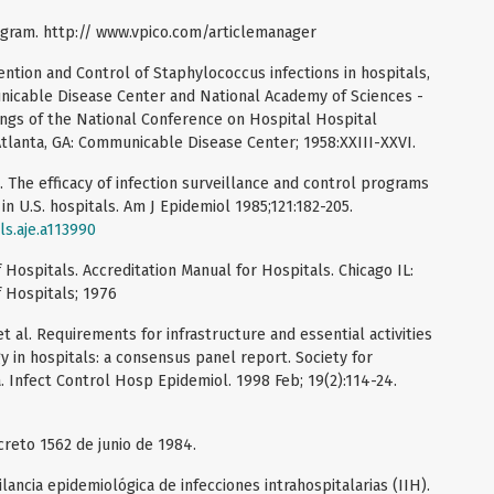
ogram. http:// www.vpico.com/articlemanager
ntion and Control of Staphylococcus infections in hospitals,
nicable Disease Center and National Academy of Sciences -
ngs of the National Conference on Hospital Hospital
tlanta, GA: Communicable Disease Center; 1958:XXIII-XXVI.
. The efficacy of infection surveillance and control programs
in U.S. hospitals. Am J Epidemiol 1985;121:182-205.
ls.aje.a113990
 Hospitals. Accreditation Manual for Hospitals. Chicago IL:
f Hospitals; 1976
t al. Requirements for infrastructure and essential activities
y in hospitals: a consensus panel report. Society for
 Infect Control Hosp Epidemiol. 1998 Feb; 19(2):114-24.
creto 1562 de junio de 1984.
ilancia epidemiológica de infecciones intrahospitalarias (IIH).