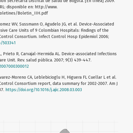
ión Secretaría Distrital de Salud de Bogotá. [En línea] 2009.
URL: disponible en: http://www.
oletines/Boletin_IIH.pdf
Gomez WV, Sussmann O, Agudelo JG, et al. Device-Associated
nsive Care Units of 9 Colombian Hospitals: Findings of the
Control Consortium. Infect Control Hosp Epidemiol 2006;
6/503341
, Prieto R, Carvajal-Hermida AL. Device-associated Infections
re Unit. Rev. salud pública. 2007; 9(3) 439-447.
42007000300012
varez-Moreno CA, Leblebicioglu H, Higuera FL Cuellar L et al.
 Control Consortium report, data summary for 2002-2007. Am J
37.
https://doi.org/10.1016/j.ajic.2008.03.003