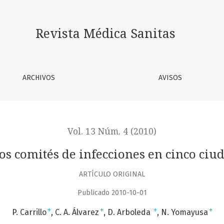
 en cinco ciudades de Colombia
Revista Médica Sanitas
ARCHIVOS
AVISOS
Vol. 13 Núm. 4 (2010)
los comités de infecciones en cinco ci
ARTÍCULO ORIGINAL
Publicado 2010-10-01
+
+
+
+
P. Carrillo
C. A. Álvarez
D. Arboleda
N. Yomayusa