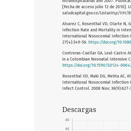
intrahospitalarias año 2007. Publicac
[Fecha de acceso julio 12 de 2010]. 
saludcapital.gov.co/ListasVsp/IIH/B
Alvarez C, Rosenthal VD, Olarte N, 
Infection Rate and Mortality in Inte
International Nosocomial Infection 
27(4):349-56.
https://doi.org/10.108
Contreras-Cuellar GA, Leal-Castro AL
in a Colombian Neonatal Intensive Ca
https://doi.org/10.1590/S0124-006
Rosenthal VD, Maki DG, Mehta AC, Al
International Nosocomial Infection
Infect Control. 2008 Nov; 36(9):627-
Descargas