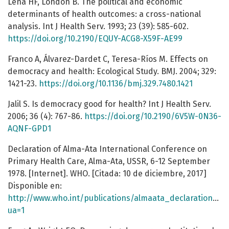
Lena HF, London B. The political and economic
determinants of health outcomes: a cross-national
analysis. Int J Health Serv. 1993; 23 (39): 585-602.
https://doi.org/10.2190/EQUY-ACG8-X59F-AE99
Franco A, Álvarez-Dardet C, Teresa-Ríos M. Effects on
democracy and health: Ecological Study. BMJ. 2004; 329:
1421-23.
https://doi.org/10.1136/bmj.329.7480.1421
Jalil S. Is democracy good for health? Int J Health Serv.
2006; 36 (4): 767-86.
https://doi.org/10.2190/6V5W-0N36-
AQNF-GPD1
Declaration of Alma-Ata International Conference on
Primary Health Care, Alma-Ata, USSR, 6-12 September
1978. [Internet]. WHO. [Citada: 10 de diciembre, 2017]
Disponible en:
http://www.who.int/publications/almaata_declaration_en
ua=1