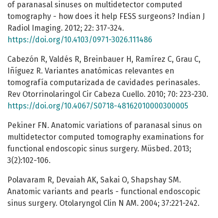
of paranasal sinuses on multidetector computed
tomography - how does it help FESS surgeons? Indian J
Radiol Imaging. 2012; 22: 317-324.
https://doi.org/10.4103/0971-3026.111486
Cabezón R, Valdés R, Breinbauer H, Ramírez C, Grau C,
Iñíguez R. Variantes anatómicas relevantes en
tomografía computarizada de cavidades perinasales.
Rev Otorrinolaringol Cir Cabeza Cuello. 2010; 70: 223-230.
https://doi.org/10.4067/S0718-48162010000300005
Pekiner FN. Anatomic variations of paranasal sinus on
multidetector computed tomography examinations for
functional endoscopic sinus surgery. Müsbed. 2013;
3(2):102-106.
Polavaram R, Devaiah AK, Sakai O, Shapshay SM.
Anatomic variants and pearls - functional endoscopic
sinus surgery. Otolaryngol Clin N AM. 2004; 37:221-242.