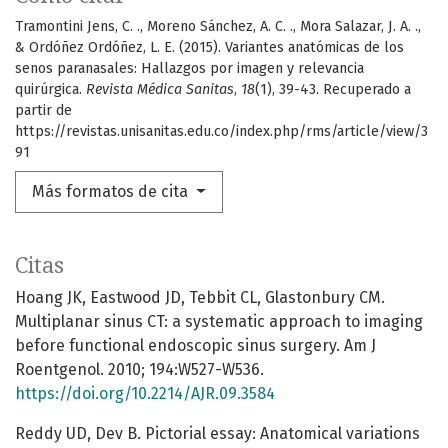
Tramontini Jens, C. ., Moreno Sánchez, A. C. ., Mora Salazar, J. A. .,
& Ordóñez Ordóñez, L. E. (2015). Variantes anatómicas de los
senos paranasales: Hallazgos por imagen y relevancia
quirúrgica.
Revista Médica Sanitas
,
18
(1), 39-43. Recuperado a
partir de
https://revistas.unisanitas.edu.co/index.php/rms/article/view/3
91
Más formatos de cita
Citas
Hoang JK, Eastwood JD, Tebbit CL, Glastonbury CM.
Multiplanar sinus CT: a systematic approach to imaging
before functional endoscopic sinus surgery. Am J
Roentgenol. 2010; 194:W527-W536.
https://doi.org/10.2214/AJR.09.3584
Reddy UD, Dev B. Pictorial essay: Anatomical variations