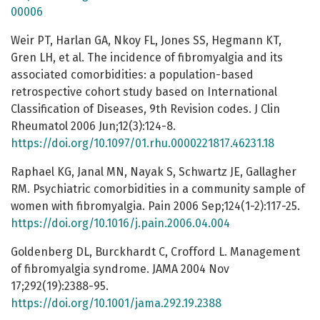
00006
Weir PT, Harlan GA, Nkoy FL, Jones SS, Hegmann KT,
Gren LH, et al. The incidence of fibromyalgia and its
associated comorbidities: a population-based
retrospective cohort study based on International
Classification of Diseases, 9th Revision codes. J Clin
Rheumatol 2006 Jun;12(3):124-8.
https://doi.org/10.1097/01.rhu.0000221817.46231.18
Raphael KG, Janal MN, Nayak S, Schwartz JE, Gallagher
RM. Psychiatric comorbidities in a community sample of
women with fibromyalgia. Pain 2006 Sep;124(1-2):117-25.
https://doi.org/10.1016/j.pain.2006.04.004
Goldenberg DL, Burckhardt C, Crofford L. Management
of fibromyalgia syndrome. JAMA 2004 Nov
17;292(19):2388-95.
https://doi.org/10.1001/jama.292.19.2388