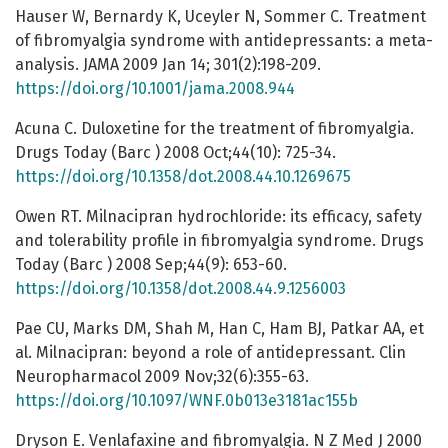
Hauser W, Bernardy K, Uceyler N, Sommer C. Treatment
of fibromyalgia syndrome with antidepressants: a meta-
analysis. JAMA 2009 Jan 14; 301(2):198-209.
https://doi.org/10.1001/jama.2008.944
Acuna C. Duloxetine for the treatment of fibromyalgia.
Drugs Today (Barc ) 2008 Oct;44(10): 725-34.
https://doi.org/10.1358/dot.2008.44.10.1269675
Owen RT. Milnacipran hydrochloride: its efficacy, safety
and tolerability profile in fibromyalgia syndrome. Drugs
Today (Barc ) 2008 Sep;44(9): 653-60.
https://doi.org/10.1358/dot.2008.44.9.1256003
Pae CU, Marks DM, Shah M, Han C, Ham BJ, Patkar AA, et
al. Milnacipran: beyond a role of antidepressant. Clin
Neuropharmacol 2009 Nov;32(6):355-63.
https://doi.org/10.1097/WNF.0b013e3181ac155b
Dryson E. Venlafaxine and fibromyalgia. N Z Med J 2000