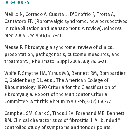
003-0300-4
Melillo N, Corrado A, Quarta L, D'Onofrio F, Trotta A,
Cantatore FP. [Fibromyalgic syndrome: new perspectives
in rehabilitation and management. A review]. Minerva
Med 2005 Dec;96(6):417-23.
Mease P. Fibromyalgia syndrome: review of clinical
presentation, pathogenesis, outcome measures, and
treatment. J Rheumatol Suppl 2005 Aug;75: 6-21.
Wolfe F, Smythe HA, Yunus MB, Bennett RM, Bombardier
C, Goldenberg DL, et al. The American College of
Rheumatology 1990 Criteria for the Classification of
Fibromyalgia. Report of the Multicenter Criteria
Committee. Arthritis Rheum 1990 Feb;33(2):160-72.
Campbell SM, Clark S, Tindall EA, Forehand ME, Bennett
RM. Clinical characteristics of fibrositis. I. A "blinded,"
controlled study of symptoms and tender points.