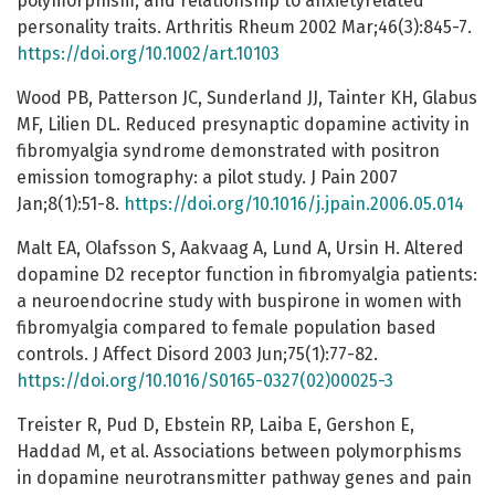
polymorphism, and relationship to anxietyrelated
personality traits. Arthritis Rheum 2002 Mar;46(3):845-7.
https://doi.org/10.1002/art.10103
Wood PB, Patterson JC, Sunderland JJ, Tainter KH, Glabus
MF, Lilien DL. Reduced presynaptic dopamine activity in
fibromyalgia syndrome demonstrated with positron
emission tomography: a pilot study. J Pain 2007
Jan;8(1):51-8.
https://doi.org/10.1016/j.jpain.2006.05.014
Malt EA, Olafsson S, Aakvaag A, Lund A, Ursin H. Altered
dopamine D2 receptor function in fibromyalgia patients:
a neuroendocrine study with buspirone in women with
fibromyalgia compared to female population based
controls. J Affect Disord 2003 Jun;75(1):77-82.
https://doi.org/10.1016/S0165-0327(02)00025-3
Treister R, Pud D, Ebstein RP, Laiba E, Gershon E,
Haddad M, et al. Associations between polymorphisms
in dopamine neurotransmitter pathway genes and pain