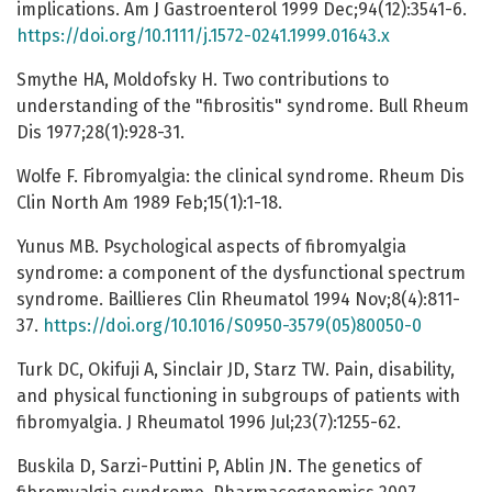
implications. Am J Gastroenterol 1999 Dec;94(12):3541-6.
https://doi.org/10.1111/j.1572-0241.1999.01643.x
Smythe HA, Moldofsky H. Two contributions to
understanding of the "fibrositis" syndrome. Bull Rheum
Dis 1977;28(1):928-31.
Wolfe F. Fibromyalgia: the clinical syndrome. Rheum Dis
Clin North Am 1989 Feb;15(1):1-18.
Yunus MB. Psychological aspects of fibromyalgia
syndrome: a component of the dysfunctional spectrum
syndrome. Baillieres Clin Rheumatol 1994 Nov;8(4):811-
37.
https://doi.org/10.1016/S0950-3579(05)80050-0
Turk DC, Okifuji A, Sinclair JD, Starz TW. Pain, disability,
and physical functioning in subgroups of patients with
fibromyalgia. J Rheumatol 1996 Jul;23(7):1255-62.
Buskila D, Sarzi-Puttini P, Ablin JN. The genetics of