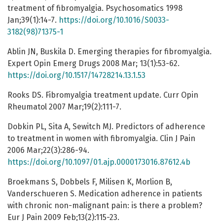
treatment of fibromyalgia. Psychosomatics 1998
Jan;39(1):14-7.
https://doi.org/10.1016/S0033-
3182(98)71375-1
Ablin JN, Buskila D. Emerging therapies for fibromyalgia.
Expert Opin Emerg Drugs 2008 Mar; 13(1):53-62.
https://doi.org/10.1517/14728214.13.1.53
Rooks DS. Fibromyalgia treatment update. Curr Opin
Rheumatol 2007 Mar;19(2):111-7.
Dobkin PL, Sita A, Sewitch MJ. Predictors of adherence
to treatment in women with fibromyalgia. Clin J Pain
2006 Mar;22(3):286-94.
https://doi.org/10.1097/01.ajp.0000173016.87612.4b
Broekmans S, Dobbels F, Milisen K, Morlion B,
Vanderschueren S. Medication adherence in patients
with chronic non-malignant pain: is there a problem?
Eur J Pain 2009 Feb;13(2):115-23.