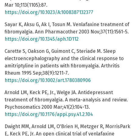
Mar 10;113(1105):87.
https://doi.org/10.1023/A:1008387132377
Sayar K, Aksu G, Ak I, Tosun M. Venlafaxine treatment of
fibromyalgia. Ann Pharmacother 2003 Nov;37(11):1561-5.
https://doi.org/10.1345/aph.1D112
Carette S, Oakson G, Guimont C, Steriade M. Sleep
electroencephalography and the clinical response to
amitriptyline in patients with fibromyalgia. Arthritis
Rheum 1995 Sep;38(9):1211-7.
https://doi.org/10.1002/art.1780380906
Arnold LM, Keck PE, Jr., Welge JA. Antidepressant
treatment of fibromyalgia. A meta-analysis and review.
Psychosomatics 2000 Mar;41(2):104-13.
https://doi.org/10.1176/appi.psy.41.2.104
Dwight MM, Arnold LM, O'Brien H, Metzger R, MorrisPark
E, Keck PE, Jr. An open clinical trial of venlafaxine