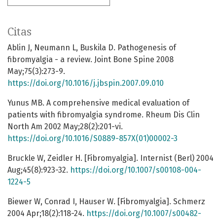
Citas
Ablin J, Neumann L, Buskila D. Pathogenesis of
fibromyalgia - a review. Joint Bone Spine 2008
May;75(3):273-9.
https://doi.org/10.1016/j.jbspin.2007.09.010
Yunus MB. A comprehensive medical evaluation of
patients with fibromyalgia syndrome. Rheum Dis Clin
North Am 2002 May;28(2):201-vi.
https://doi.org/10.1016/S0889-857X(01)00002-3
Bruckle W, Zeidler H. [Fibromyalgia]. Internist (Berl) 2004
Aug;45(8):923-32.
https://doi.org/10.1007/s00108-004-
1224-5
Biewer W, Conrad I, Hauser W. [Fibromyalgia]. Schmerz
2004 Apr;18(2):118-24.
https://doi.org/10.1007/s00482-