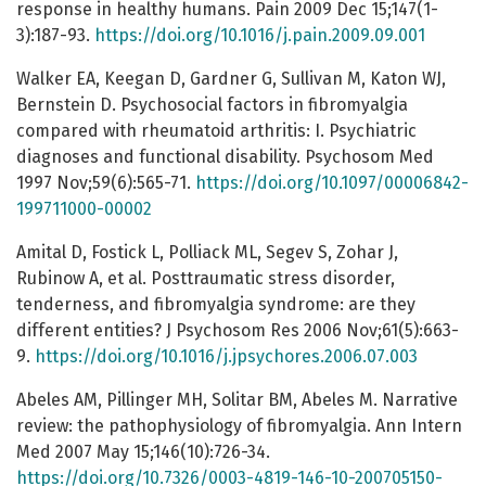
response in healthy humans. Pain 2009 Dec 15;147(1-
3):187-93.
https://doi.org/10.1016/j.pain.2009.09.001
Walker EA, Keegan D, Gardner G, Sullivan M, Katon WJ,
Bernstein D. Psychosocial factors in fibromyalgia
compared with rheumatoid arthritis: I. Psychiatric
diagnoses and functional disability. Psychosom Med
1997 Nov;59(6):565-71.
https://doi.org/10.1097/00006842-
199711000-00002
Amital D, Fostick L, Polliack ML, Segev S, Zohar J,
Rubinow A, et al. Posttraumatic stress disorder,
tenderness, and fibromyalgia syndrome: are they
different entities? J Psychosom Res 2006 Nov;61(5):663-
9.
https://doi.org/10.1016/j.jpsychores.2006.07.003
Abeles AM, Pillinger MH, Solitar BM, Abeles M. Narrative
review: the pathophysiology of fibromyalgia. Ann Intern
Med 2007 May 15;146(10):726-34.
https://doi.org/10.7326/0003-4819-146-10-200705150-