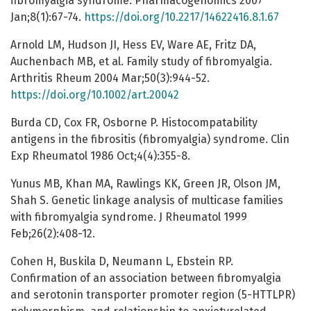
fibromyalgia syndrome. Pharmacogenomics 2007
Jan;8(1):67-74.
https://doi.org/10.2217/14622416.8.1.67
Arnold LM, Hudson JI, Hess EV, Ware AE, Fritz DA,
Auchenbach MB, et al. Family study of fibromyalgia.
Arthritis Rheum 2004 Mar;50(3):944-52.
https://doi.org/10.1002/art.20042
Burda CD, Cox FR, Osborne P. Histocompatability
antigens in the fibrositis (fibromyalgia) syndrome. Clin
Exp Rheumatol 1986 Oct;4(4):355-8.
Yunus MB, Khan MA, Rawlings KK, Green JR, Olson JM,
Shah S. Genetic linkage analysis of multicase families
with fibromyalgia syndrome. J Rheumatol 1999
Feb;26(2):408-12.
Cohen H, Buskila D, Neumann L, Ebstein RP.
Confirmation of an association between fibromyalgia
and serotonin transporter promoter region (5-HTTLPR)