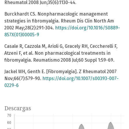
Rheumatol 2008 Jun;35(6):1130-44.
Burckhardt CS. Nonpharmacologic management
strategies in fibromyalgia. Rheum Dis Clin North Am
2002 May;28(2):291-304.
https://doi.org/10.1016/S0889-
857X(01)00005-9
Casale R, Cazzola M, Arioli G, Gracely RH, Ceccherelli F,
Atzeni F, et al. Non pharmacological treatments in
fibromyalgia. Reumatismo 2008 Jul;60 Suppl 1:59-69.
Jackel WH, Genth E. [Fibromyalgia]. Z Rheumatol 2007
Nov;66(7):579-90.
https://doi.org/10.1007/s00393-007-
0229-6
Descargas