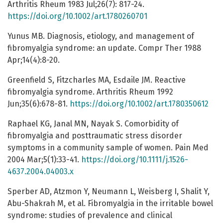
Arthritis Rheum 1983 Jul;26(7): 817-24.
https://doi.org/10.1002/art.1780260701
Yunus MB. Diagnosis, etiology, and management of
fibromyalgia syndrome: an update. Compr Ther 1988
Apr;14(4):8-20.
Greenfield S, Fitzcharles MA, Esdaile JM. Reactive
fibromyalgia syndrome. Arthritis Rheum 1992
Jun;35(6):678-81.
https://doi.org/10.1002/art.1780350612
Raphael KG, Janal MN, Nayak S. Comorbidity of
fibromyalgia and posttraumatic stress disorder
symptoms in a community sample of women. Pain Med
2004 Mar;5(1):33-41.
https://doi.org/10.1111/j.1526-
4637.2004.04003.x
Sperber AD, Atzmon Y, Neumann L, Weisberg I, Shalit Y,
Abu-Shakrah M, et al. Fibromyalgia in the irritable bowel
syndrome: studies of prevalence and clinical