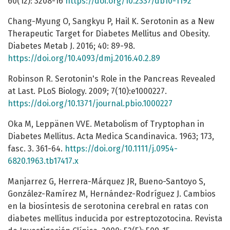
60(12): 3208-16
https://doi.org/10.2337/db10-1192
Chang-Myung O, Sangkyu P, Hail K. Serotonin as a New
Therapeutic Target for Diabetes Mellitus and Obesity.
Diabetes Metab J. 2016; 40: 89-98.
https://doi.org/10.4093/dmj.2016.40.2.89
Robinson R. Serotonin's Role in the Pancreas Revealed
at Last. PLoS Biology. 2009; 7(10):e1000227.
https://doi.org/10.1371/journal.pbio.1000227
Oka M, Leppänen VVE. Metabolism of Tryptophan in
Diabetes Mellitus. Acta Medica Scandinavica. 1963; 173,
fasc. 3. 361-64.
https://doi.org/10.1111/j.0954-
6820.1963.tb17417.x
Manjarrez G, Herrera-Márquez JR, Bueno-Santoyo S,
González-Ramírez M, Hernández-Rodríguez J. Cambios
en la biosíntesis de serotonina cerebral en ratas con
diabetes mellitus inducida por estreptozotocina. Revista