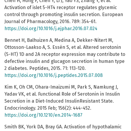
Chen H, Hong F, Chen Y, Li J, Yao YS, Zhang Y, et al.
Activation of islet 5-HT4 receptor regulates glycemic
control through promoting insulin secretion. European
Journal of Pharmacology, 2016. 789: 354-61.
https://doi.org/10.1016/j.ejphar.2016.07.024
Bennet H, Balhuizen A, Medina A, Dekker-Nitert M,
Ottosson-Laakso A, S. Essén S, et al. Altered serotonin
(5-HT) 1D and 2A receptor expression may contribute to
defective insulin and glucagon secretion in human type
2 diabetes. Peptides, 2015. 71: 113-120.
https://doi.org/10.1016/j.peptides.2015.07.008
Kim K, Oh CM, Ohara-Imaizumi M, Park S, Namkung J,
Yadav VK, et al. Functional Role of Serotonin in Insulin
Secretion in a Diet-Induced InsulinResistant State.
Endocrinology. 2015 Feb; 156(2): 444-452.
https://doi.org/10.1210/en.2014-1687
Smith BK, York DA, Bray GA. Activation of hypothalamic