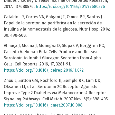
Diabetic Kidney Disease. Journal of Diabetes Research,
2017. ID7680576.
https://doi.org/10.1155/2017/7680576
Cataldo LR, Cortés VA, Galgani JE, Olmos PR, Santos JL.
Papel de la serotonina periférica en la secreción de
insulina y la homeostasis de la glucosa. Nutr Hosp. 2014;
30: 498-508.
Almaça J, Molina J, Menegaz D, Slepak V, Berggren PO,
Caicedo A. Human Beta Cells Produce and Release
Serotonin to Inhibit Glucagon Secretion from Alpha
Cells. Cell Reports. 2016, 17, 3281-91.
https://doi.org/10.1016/j.celrep.2016.11.072
Zhou L, Sutton GM, Rochford JJ, Semple RK, Lam DD,
Oksanen LJ, et al. Serotonin 2C Receptor Agonists
Improve Type 2 Diabetes via Melanocortin-4 Receptor
Signaling Pathways. Cell Metab. 2007 Nov; 6(5): 398-405.
https://doi.org/10.1016/j.cmet.2007.10.008