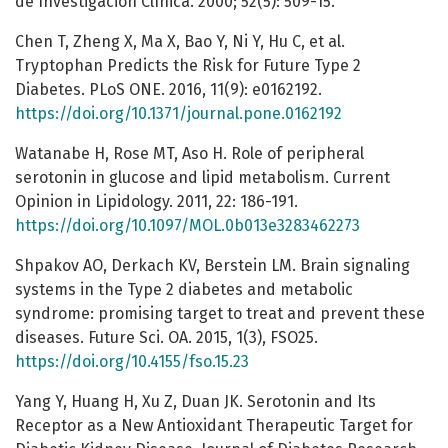
de Investigación Clínica. 2000; 52(5): 509-15.
Chen T, Zheng X, Ma X, Bao Y, Ni Y, Hu C, et al.
Tryptophan Predicts the Risk for Future Type 2
Diabetes. PLoS ONE. 2016, 11(9): e0162192.
https://doi.org/10.1371/journal.pone.0162192
Watanabe H, Rose MT, Aso H. Role of peripheral
serotonin in glucose and lipid metabolism. Current
Opinion in Lipidology. 2011, 22: 186-191.
https://doi.org/10.1097/MOL.0b013e3283462273
Shpakov AO, Derkach KV, Berstein LM. Brain signaling
systems in the Type 2 diabetes and metabolic
syndrome: promising target to treat and prevent these
diseases. Future Sci. OA. 2015, 1(3), FSO25.
https://doi.org/10.4155/fso.15.23
Yang Y, Huang H, Xu Z, Duan JK. Serotonin and Its
Receptor as a New Antioxidant Therapeutic Target for