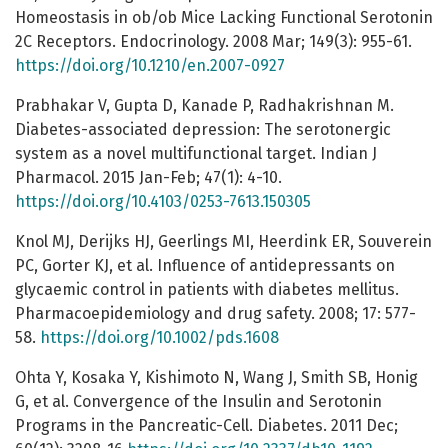
Homeostasis in ob/ob Mice Lacking Functional Serotonin
2C Receptors. Endocrinology. 2008 Mar; 149(3): 955-61.
https://doi.org/10.1210/en.2007-0927
Prabhakar V, Gupta D, Kanade P, Radhakrishnan M.
Diabetes-associated depression: The serotonergic
system as a novel multifunctional target. Indian J
Pharmacol. 2015 Jan-Feb; 47(1): 4-10.
https://doi.org/10.4103/0253-7613.150305
Knol MJ, Derijks HJ, Geerlings MI, Heerdink ER, Souverein
PC, Gorter KJ, et al. Influence of antidepressants on
glycaemic control in patients with diabetes mellitus.
Pharmacoepidemiology and drug safety. 2008; 17: 577-
58.
https://doi.org/10.1002/pds.1608
Ohta Y, Kosaka Y, Kishimoto N, Wang J, Smith SB, Honig
G, et al. Convergence of the Insulin and Serotonin
Programs in the Pancreatic-Cell. Diabetes. 2011 Dec;