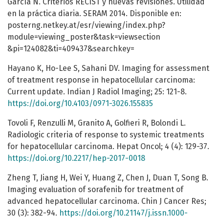
García N. Criterios RECIST y nuevas revisiones. Utilidad
en la práctica diaria. SERAM 2014. Disponible en:
posterng.netkey.at/esr/viewing/index.php?
module=viewing_poster&task=viewsection
&pi=124082&ti=409437&searchkey=
Hayano K, Ho-Lee S, Sahani DV. Imaging for assessment
of treatment response in hepatocellular carcinoma:
Current update. Indian J Radiol Imaging; 25: 121-8.
https://doi.org/10.4103/0971-3026.155835
Tovoli F, Renzulli M, Granito A, Golfieri R, Bolondi L.
Radiologic criteria of response to systemic treatments
for hepatocellular carcinoma. Hepat Oncol; 4 (4): 129-37.
https://doi.org/10.2217/hep-2017-0018
Zheng T, Jiang H, Wei Y, Huang Z, Chen J, Duan T, Song B.
Imaging evaluation of sorafenib for treatment of
advanced hepatocellular carcinoma. Chin J Cancer Res;
30 (3): 382-94.
https://doi.org/10.21147/j.issn.1000-