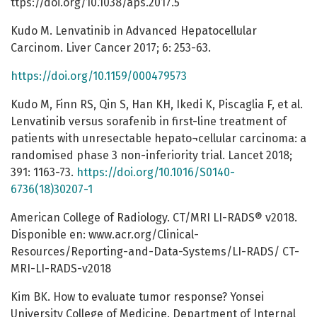
ttps://doi.org/10.1038/aps.2017.5
Kudo M. Lenvatinib in Advanced Hepatocellular
Carcinom. Liver Cancer 2017; 6: 253-63.
https://doi.org/10.1159/000479573
Kudo M, Finn RS, Qin S, Han KH, Ikedi K, Piscaglia F, et al.
Lenvatinib versus sorafenib in first-line treatment of
patients with unresectable hepato¬cellular carcinoma: a
randomised phase 3 non-inferiority trial. Lancet 2018;
391: 1163-73.
https://doi.org/10.1016/S0140-
6736(18)30207-1
American College of Radiology. CT/MRI LI-RADS® v2018.
Disponible en: www.acr.org/Clinical-
Resources/Reporting-and-Data-Systems/LI-RADS/ CT-
MRI-LI-RADS-v2018
Kim BK. How to evaluate tumor response? Yonsei
University College of Medicine. Department of Internal