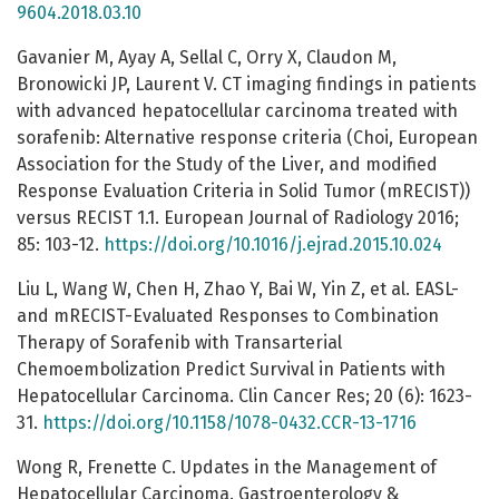
9604.2018.03.10
Gavanier M, Ayay A, Sellal C, Orry X, Claudon M,
Bronowicki JP, Laurent V. CT imaging findings in patients
with advanced hepatocellular carcinoma treated with
sorafenib: Alternative response criteria (Choi, European
Association for the Study of the Liver, and modified
Response Evaluation Criteria in Solid Tumor (mRECIST))
versus RECIST 1.1. European Journal of Radiology 2016;
85: 103-12.
https://doi.org/10.1016/j.ejrad.2015.10.024
Liu L, Wang W, Chen H, Zhao Y, Bai W, Yin Z, et al. EASL-
and mRECIST-Evaluated Responses to Combination
Therapy of Sorafenib with Transarterial
Chemoembolization Predict Survival in Patients with
Hepatocellular Carcinoma. Clin Cancer Res; 20 (6): 1623-
31.
https://doi.org/10.1158/1078-0432.CCR-13-1716
Wong R, Frenette C. Updates in the Management of
Hepatocellular Carcinoma. Gastroenterology &