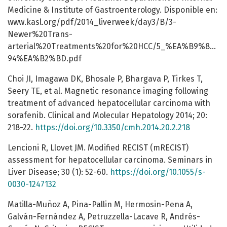
Medicine & Institute of Gastroenterology. Disponible en:
www.kasl.org/pdf/2014_liverweek/day3/B/3-
Newer%20Trans-
arterial%20Treatments%20for%20HCC/5_%EA%B9%80%
94%EA%B2%BD.pdf
Choi JI, Imagawa DK, Bhosale P, Bhargava P, Tirkes T,
Seery TE, et al. Magnetic resonance imaging following
treatment of advanced hepatocellular carcinoma with
sorafenib. Clinical and Molecular Hepatology 2014; 20:
218-22.
https://doi.org/10.3350/cmh.2014.20.2.218
Lencioni R, Llovet JM. Modified RECIST (mRECIST)
assessment for hepatocellular carcinoma. Seminars in
Liver Disease; 30 (1): 52-60.
https://doi.org/10.1055/s-
0030-1247132
Matilla-Muñoz A, Pina-Pallin M, Hermosin-Pena A,
Galván-Fernández A, Petruzzella-Lacave R, Andrés-