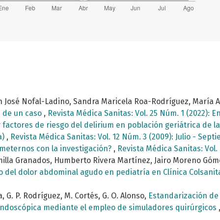
n José Nofal-Ladino, Sandra Maricela Roa-Rodríguez, María A
e de un caso
,
Revista Médica Sanitas: Vol. 25 Núm. 1 (2022): 
 factores de riesgo del delirium en población geriátrica de l
a)
,
Revista Médica Sanitas: Vol. 12 Núm. 3 (2009): Julio - Sept
eternos con la investigación?
,
Revista Médica Sanitas: Vol.
illa Granados, Humberto Rivera Martínez, Jairo Moreno Góme
to del dolor abdominal agudo en pediatría en Clínica Colsani
a, G. P. Rodríguez, M. Cortés, G. O. Alonso,
Estandarización de
 endoscópica mediante el empleo de simuladores quirúrgicos