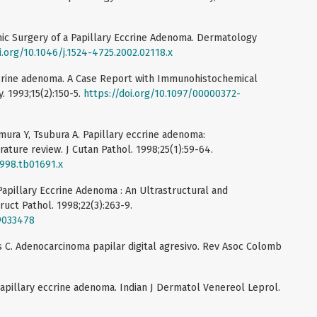
hic Surgery of a Papillary Eccrine Adenoma. Dermatology
i.org/10.1046/j.1524-4725.2002.02118.x
ccrine adenoma. A Case Report with Immunohistochemical
 1993;15(2):150-5.
https://doi.org/10.1097/00000372-
mura Y, Tsubura A. Papillary eccrine adenoma:
ature review. J Cutan Pathol. 1998;25(1):59-64.
1998.tb01691.x
Papillary Eccrine Adenoma : An Ultrastructural and
uct Pathol. 1998;22(3):263-9.
09033478
s C. Adenocarcinoma papilar digital agresivo. Rev Asoc Colomb
Papillary eccrine adenoma. Indian J Dermatol Venereol Leprol.