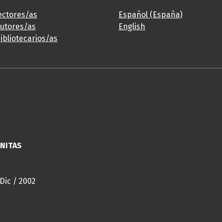
ectores/as
Español (España)
autores/as
English
ibliotecarios/as
ANITAS
 Dic / 2002