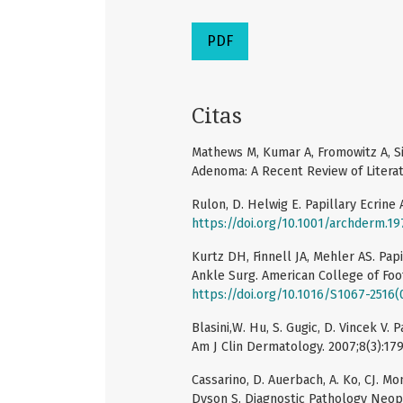
PDF
Citas
Mathews M, Kumar A, Fromowitz A, Si
Adenoma: A Recent Review of Literat
Rulon, D. Helwig E. Papillary Ecrine
https://doi.org/10.1001/archderm.
Kurtz DH, Finnell JA, Mehler AS. Pap
Ankle Surg. American College of Foo
https://doi.org/10.1016/S1067-2516
Blasini,W. Hu, S. Gugic, D. Vincek V
Am J Clin Dermatology. 2007;8(3):17
Cassarino, D. Auerbach, A. Ko, CJ. Mon
Dyson S. Diagnostic Pathology Neopl