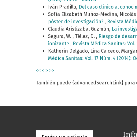
Iván Pradilla,
Del caso clínico al conoci
Sofía Elizabeth Muñoz-Medina, Nicolás
póster de investigación?
,
Revista Médic
Claudia Aristizabal Guzmán,
La investi
Segura, W. , Téllez, D. ,
Riesgo de desarr
ionizante
,
Revista Médica Sanitas: Vol. 
Katherin Delgado, Lina Caicedo, Marga
Médica Sanitas: Vol. 17 Núm. 4 (2014): 
<<
<
>
>>
También puede {advancedSearchLink} para es
Inf