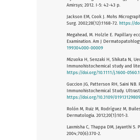
Amirsys; 2012. I-5: 42-43 p.
Jackson EM, Cook J. Mohs Micrograp
Surg. 2002;28(12):1168-72.
https://do
Megahead, M. Holzle E. Papillary e
Examination. Am J Dermatopatohlogy.
199304000-00009
Mizuoka H, Senzaki H, Shikata N, Ue
Immunohistochemical study and liter
https://doi.org/10.1111/j.1600-0560.
Guccion JG, Patterson RH, Saini NB. 
Immunohistochemical Study. Ultrastr
https://doi.org/10.3109/019131298
Rolón M, Ruiz M, Rodríguez M, Buile
Dermatologia. 2012;20(1):101-3.
Laxmisha C, Thappa DM, Jayanthi S. 
2004;70(6):370-2.