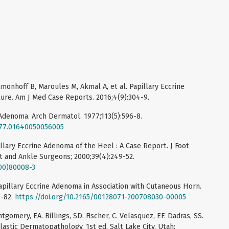
monhoff B, Maroules M, Akmal A, et al. Papillary Eccrine
ure. Am J Med Case Reports. 2016;4(9):304-9.
 Adenoma. Arch Dermatol. 1977;113(5):596-8.
1977.01640050056005
illary Eccrine Adenoma of the Heel : A Case Report. J Foot
t and Ankle Surgeons; 2000;39(4):249-52.
(00)80008-3
. Papillary Eccrine Adenoma in Association with Cutaneous Horn.
9-82.
https://doi.org/10.2165/00128071-200708030-00005
tgomery, EA. Billings, SD. Fischer, C. Velasquez, EF. Dadras, SS.
astic Dermatopathology. 1st ed. Salt Lake City, Utah: