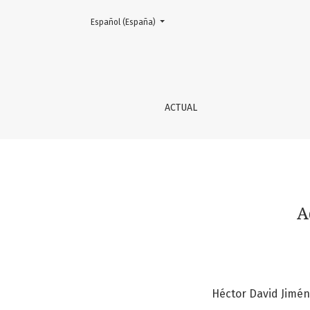
Cambiar el idioma. El actual es:
Español (España)
Adenoma papilar ecrino
ACTUAL
A
Héctor David Jimé