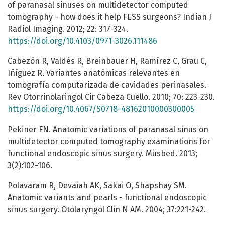
of paranasal sinuses on multidetector computed
tomography - how does it help FESS surgeons? Indian J
Radiol Imaging. 2012; 22: 317-324.
https://doi.org/10.4103/0971-3026.111486
Cabezón R, Valdés R, Breinbauer H, Ramírez C, Grau C,
Iñíguez R. Variantes anatómicas relevantes en
tomografía computarizada de cavidades perinasales.
Rev Otorrinolaringol Cir Cabeza Cuello. 2010; 70: 223-230.
https://doi.org/10.4067/S0718-48162010000300005
Pekiner FN. Anatomic variations of paranasal sinus on
multidetector computed tomography examinations for
functional endoscopic sinus surgery. Müsbed. 2013;
3(2):102-106.
Polavaram R, Devaiah AK, Sakai O, Shapshay SM.
Anatomic variants and pearls - functional endoscopic
sinus surgery. Otolaryngol Clin N AM. 2004; 37:221-242.