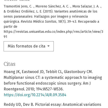
Tramontini Jens, C. ., Moreno Sánchez, A. C. ., Mora Salazar, J. A. .,
& Ordóñez Ordóñez, L. E. (2015). Variantes anatómicas de los
senos paranasales: Hallazgos por imagen y relevancia
quirúrgica.
Revista Médica Sanitas
,
18
(1), 39-43. Recuperado a
partir de
https://revistas.unisanitas.edu.co/index.php/rms/article/view/3
91
Más formatos de cita
Citas
Hoang JK, Eastwood JD, Tebbit CL, Glastonbury CM.
Multiplanar sinus CT: a systematic approach to imaging
before functional endoscopic sinus surgery. Am J
Roentgenol. 2010; 194:W527-W536.
https://doi.org/10.2214/AJR.09.3584
Reddy UD, Dev B. Pictorial essay: Anatomical variations