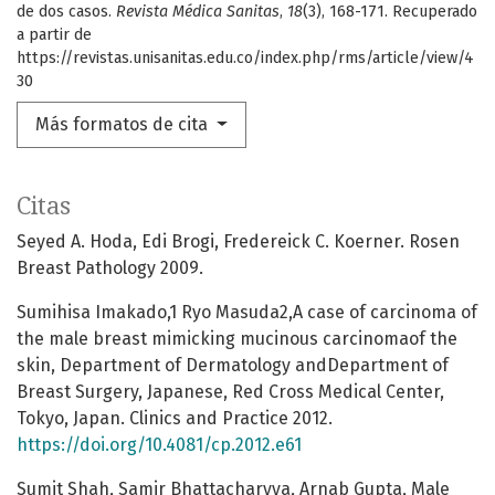
de dos casos.
Revista Médica Sanitas
,
18
(3), 168-171. Recuperado
a partir de
https://revistas.unisanitas.edu.co/index.php/rms/article/view/4
30
Más formatos de cita
Citas
Seyed A. Hoda, Edi Brogi, Fredereick C. Koerner. Rosen
Breast Pathology 2009.
Sumihisa Imakado,1 Ryo Masuda2,A case of carcinoma of
the male breast mimicking mucinous carcinomaof the
skin, Department of Dermatology andDepartment of
Breast Surgery, Japanese, Red Cross Medical Center,
Tokyo, Japan. Clinics and Practice 2012.
https://doi.org/10.4081/cp.2012.e61
Sumit Shah, Samir Bhattacharyya, Arnab Gupta, Male