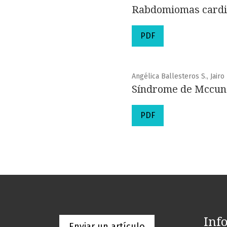
Rabdomiomas cardia
PDF
Angélica Ballesteros S., Jair
Síndrome de Mccune-
PDF
Inf
Enviar un artículo