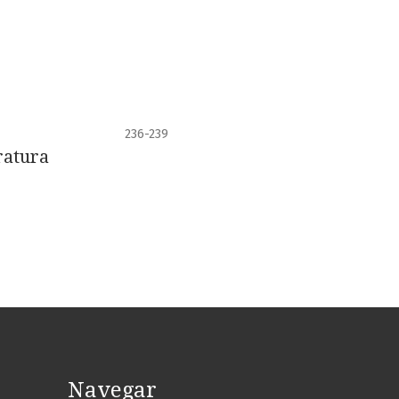
236-239
ratura
Navegar