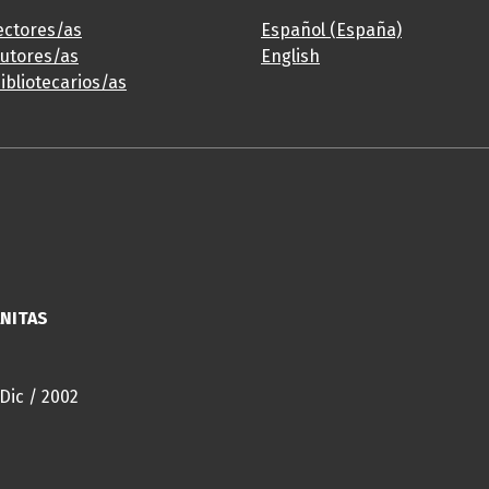
ectores/as
Español (España)
autores/as
English
ibliotecarios/as
ANITAS
 Dic / 2002