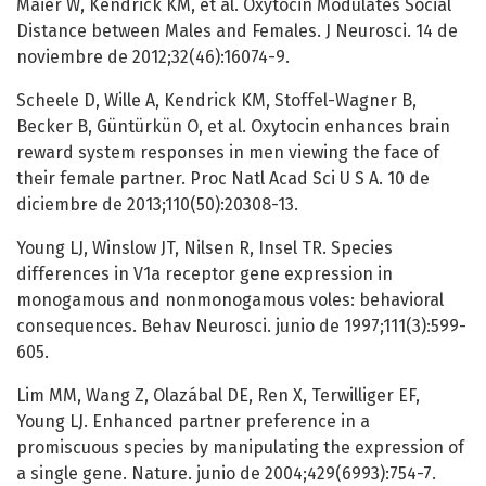
Maier W, Kendrick KM, et al. Oxytocin Modulates Social
Distance between Males and Females. J Neurosci. 14 de
noviembre de 2012;32(46):16074-9.
Scheele D, Wille A, Kendrick KM, Stoffel-Wagner B,
Becker B, Güntürkün O, et al. Oxytocin enhances brain
reward system responses in men viewing the face of
their female partner. Proc Natl Acad Sci U S A. 10 de
diciembre de 2013;110(50):20308-13.
Young LJ, Winslow JT, Nilsen R, Insel TR. Species
differences in V1a receptor gene expression in
monogamous and nonmonogamous voles: behavioral
consequences. Behav Neurosci. junio de 1997;111(3):599-
605.
Lim MM, Wang Z, Olazábal DE, Ren X, Terwilliger EF,
Young LJ. Enhanced partner preference in a
promiscuous species by manipulating the expression of
a single gene. Nature. junio de 2004;429(6993):754-7.