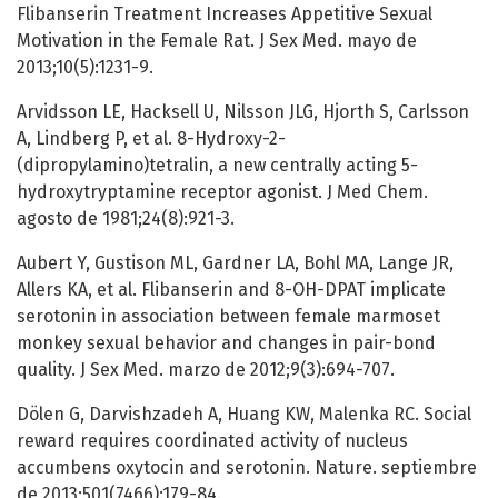
Flibanserin Treatment Increases Appetitive Sexual
Motivation in the Female Rat. J Sex Med. mayo de
2013;10(5):1231-9.
Arvidsson LE, Hacksell U, Nilsson JLG, Hjorth S, Carlsson
A, Lindberg P, et al. 8-Hydroxy-2-
(dipropylamino)tetralin, a new centrally acting 5-
hydroxytryptamine receptor agonist. J Med Chem.
agosto de 1981;24(8):921-3.
Aubert Y, Gustison ML, Gardner LA, Bohl MA, Lange JR,
Allers KA, et al. Flibanserin and 8-OH-DPAT implicate
serotonin in association between female marmoset
monkey sexual behavior and changes in pair-bond
quality. J Sex Med. marzo de 2012;9(3):694-707.
Dölen G, Darvishzadeh A, Huang KW, Malenka RC. Social
reward requires coordinated activity of nucleus
accumbens oxytocin and serotonin. Nature. septiembre
de 2013;501(7466):179-84.