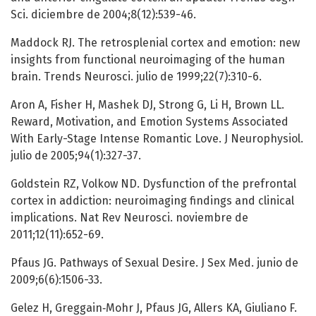
Sci. diciembre de 2004;8(12):539-46.
Maddock RJ. The retrosplenial cortex and emotion: new
insights from functional neuroimaging of the human
brain. Trends Neurosci. julio de 1999;22(7):310-6.
Aron A, Fisher H, Mashek DJ, Strong G, Li H, Brown LL.
Reward, Motivation, and Emotion Systems Associated
With Early-Stage Intense Romantic Love. J Neurophysiol.
julio de 2005;94(1):327-37.
Goldstein RZ, Volkow ND. Dysfunction of the prefrontal
cortex in addiction: neuroimaging findings and clinical
implications. Nat Rev Neurosci. noviembre de
2011;12(11):652-69.
Pfaus JG. Pathways of Sexual Desire. J Sex Med. junio de
2009;6(6):1506-33.
Gelez H, Greggain‐Mohr J, Pfaus JG, Allers KA, Giuliano F.