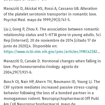
Marazziti D, Akiskal HS, Rossi A, Cassano GB. Alteration
of the platelet serotonin transporter in romantic love.
Psychol Med. mayo de 1999;29(3):741-5.
Liu J, Gong P, Zhou X. The association between romantic
relationship status and 5-HT1A gene in young adults. Sci
Rep [Internet]. 20 de noviembre de 2014 [citado 17 de
junio de 2020];4. Disponible en:
https://www.ncbi.nlm.nih.gov/pmc/articles/PMC4238299/
Marazziti D, Canale D. Hormonal changes when falling in
love. Psychoneuroendocrinology. agosto de
2004;29(7):931-6.
Bosch OJ, Nair HP, Ahern TH, Neumann ID, Young LJ. The
CRF system mediates increased passive stress-coping
behavior following the loss of a bonded partner in a
monogamous rodent. Neuropsychopharmacol Off Publ
Am Coll Neuropsychopharmacol. mayo de