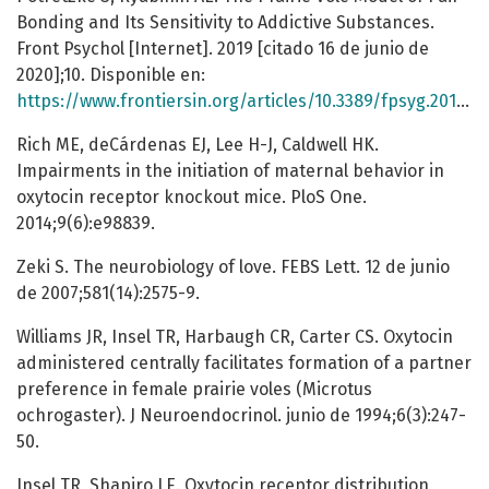
Bonding and Its Sensitivity to Addictive Substances.
Front Psychol [Internet]. 2019 [citado 16 de junio de
2020];10. Disponible en:
https://www.frontiersin.org/articles/10.3389/fpsyg.2019.02477/full
Rich ME, deCárdenas EJ, Lee H-J, Caldwell HK.
Impairments in the initiation of maternal behavior in
oxytocin receptor knockout mice. PloS One.
2014;9(6):e98839.
Zeki S. The neurobiology of love. FEBS Lett. 12 de junio
de 2007;581(14):2575-9.
Williams JR, Insel TR, Harbaugh CR, Carter CS. Oxytocin
administered centrally facilitates formation of a partner
preference in female prairie voles (Microtus
ochrogaster). J Neuroendocrinol. junio de 1994;6(3):247-
50.
Insel TR, Shapiro LE. Oxytocin receptor distribution