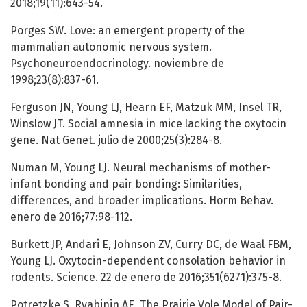
2018;19(11):643-54.
Porges SW. Love: an emergent property of the
mammalian autonomic nervous system.
Psychoneuroendocrinology. noviembre de
1998;23(8):837-61.
Ferguson JN, Young LJ, Hearn EF, Matzuk MM, Insel TR,
Winslow JT. Social amnesia in mice lacking the oxytocin
gene. Nat Genet. julio de 2000;25(3):284-8.
Numan M, Young LJ. Neural mechanisms of mother-
infant bonding and pair bonding: Similarities,
differences, and broader implications. Horm Behav.
enero de 2016;77:98-112.
Burkett JP, Andari E, Johnson ZV, Curry DC, de Waal FBM,
Young LJ. Oxytocin-dependent consolation behavior in
rodents. Science. 22 de enero de 2016;351(6271):375-8.
Potretzke S, Ryabinin AE. The Prairie Vole Model of Pair-