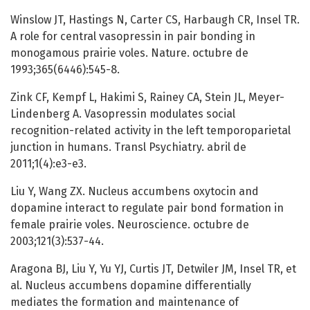
Winslow JT, Hastings N, Carter CS, Harbaugh CR, Insel TR.
A role for central vasopressin in pair bonding in
monogamous prairie voles. Nature. octubre de
1993;365(6446):545-8.
Zink CF, Kempf L, Hakimi S, Rainey CA, Stein JL, Meyer-
Lindenberg A. Vasopressin modulates social
recognition-related activity in the left temporoparietal
junction in humans. Transl Psychiatry. abril de
2011;1(4):e3-e3.
Liu Y, Wang ZX. Nucleus accumbens oxytocin and
dopamine interact to regulate pair bond formation in
female prairie voles. Neuroscience. octubre de
2003;121(3):537-44.
Aragona BJ, Liu Y, Yu YJ, Curtis JT, Detwiler JM, Insel TR, et
al. Nucleus accumbens dopamine differentially
mediates the formation and maintenance of