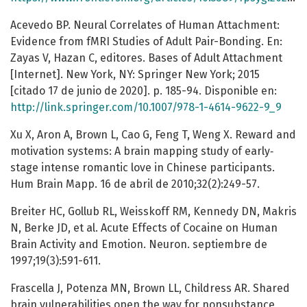
Acevedo BP. Neural Correlates of Human Attachment:
Evidence from fMRI Studies of Adult Pair-Bonding. En:
Zayas V, Hazan C, editores. Bases of Adult Attachment
[Internet]. New York, NY: Springer New York; 2015
[citado 17 de junio de 2020]. p. 185-94. Disponible en:
http://link.springer.com/10.1007/978-1-4614-9622-9_9
Xu X, Aron A, Brown L, Cao G, Feng T, Weng X. Reward and
motivation systems: A brain mapping study of early‐
stage intense romantic love in Chinese participants.
Hum Brain Mapp. 16 de abril de 2010;32(2):249-57.
Breiter HC, Gollub RL, Weisskoff RM, Kennedy DN, Makris
N, Berke JD, et al. Acute Effects of Cocaine on Human
Brain Activity and Emotion. Neuron. septiembre de
1997;19(3):591-611.
Frascella J, Potenza MN, Brown LL, Childress AR. Shared
brain vulnerabilities open the way for nonsubstance