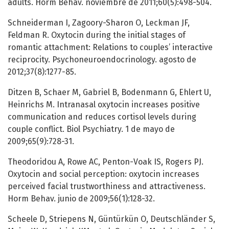
adults. Horm Behav. noviembre de 2011;60(5):498-504.
Schneiderman I, Zagoory-Sharon O, Leckman JF,
Feldman R. Oxytocin during the initial stages of
romantic attachment: Relations to couples’ interactive
reciprocity. Psychoneuroendocrinology. agosto de
2012;37(8):1277-85.
Ditzen B, Schaer M, Gabriel B, Bodenmann G, Ehlert U,
Heinrichs M. Intranasal oxytocin increases positive
communication and reduces cortisol levels during
couple conflict. Biol Psychiatry. 1 de mayo de
2009;65(9):728-31.
Theodoridou A, Rowe AC, Penton-Voak IS, Rogers PJ.
Oxytocin and social perception: oxytocin increases
perceived facial trustworthiness and attractiveness.
Horm Behav. junio de 2009;56(1):128-32.
Scheele D, Striepens N, Güntürkün O, Deutschländer S,