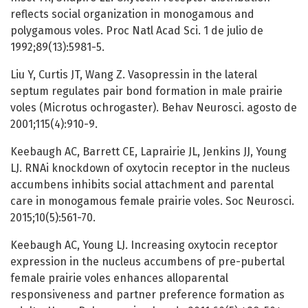
reflects social organization in monogamous and
polygamous voles. Proc Natl Acad Sci. 1 de julio de
1992;89(13):5981-5.
Liu Y, Curtis JT, Wang Z. Vasopressin in the lateral
septum regulates pair bond formation in male prairie
voles (Microtus ochrogaster). Behav Neurosci. agosto de
2001;115(4):910-9.
Keebaugh AC, Barrett CE, Laprairie JL, Jenkins JJ, Young
LJ. RNAi knockdown of oxytocin receptor in the nucleus
accumbens inhibits social attachment and parental
care in monogamous female prairie voles. Soc Neurosci.
2015;10(5):561-70.
Keebaugh AC, Young LJ. Increasing oxytocin receptor
expression in the nucleus accumbens of pre-pubertal
female prairie voles enhances alloparental
responsiveness and partner preference formation as