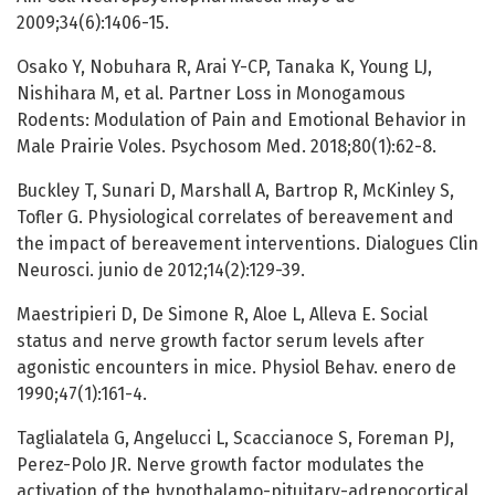
2009;34(6):1406-15.
Osako Y, Nobuhara R, Arai Y-CP, Tanaka K, Young LJ,
Nishihara M, et al. Partner Loss in Monogamous
Rodents: Modulation of Pain and Emotional Behavior in
Male Prairie Voles. Psychosom Med. 2018;80(1):62-8.
Buckley T, Sunari D, Marshall A, Bartrop R, McKinley S,
Tofler G. Physiological correlates of bereavement and
the impact of bereavement interventions. Dialogues Clin
Neurosci. junio de 2012;14(2):129-39.
Maestripieri D, De Simone R, Aloe L, Alleva E. Social
status and nerve growth factor serum levels after
agonistic encounters in mice. Physiol Behav. enero de
1990;47(1):161-4.
Taglialatela G, Angelucci L, Scaccianoce S, Foreman PJ,
Perez-Polo JR. Nerve growth factor modulates the
activation of the hypothalamo-pituitary-adrenocortical