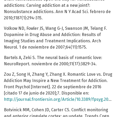
addictions: Carving addiction at a new joint?:
Nonsubstance addictions. Ann N Y Acad Sci. febrero de
2010;1187(1):294-315.
Volkow ND, Fowler JS, Wang G-J, Swanson JM, Telang F.
Dopamine in Drug Abuse and Addiction: Results of
Imaging Studies and Treatment Implications. Arch
Neurol. 1 de noviembre de 2007;64(11):1575.
Bartels A, Zeki S. The neural basis of romantic love:
NeuroReport. noviembre de 2000;11(17):3829-34.
Zou Z, Song H, Zhang Y, Zhang X. Romantic Love vs. Drug
Addiction May Inspire a New Treatment for Addiction.
Front Psychol [Internet]. 22 de septiembre de 2016
[citado 17 de junio de 2020];7. Disponible en:
http://journal.frontiersin.org/Article/10.3389/fpsyg.2016.01436/abstract
Botvinick MM, Cohen JD, Carter CS. Conflict monitoring
and anterior cingulate cortex: an update. Trends Cogn