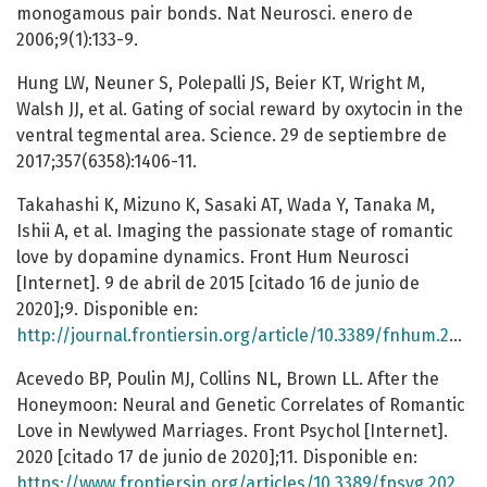
monogamous pair bonds. Nat Neurosci. enero de
2006;9(1):133-9.
Hung LW, Neuner S, Polepalli JS, Beier KT, Wright M,
Walsh JJ, et al. Gating of social reward by oxytocin in the
ventral tegmental area. Science. 29 de septiembre de
2017;357(6358):1406-11.
Takahashi K, Mizuno K, Sasaki AT, Wada Y, Tanaka M,
Ishii A, et al. Imaging the passionate stage of romantic
love by dopamine dynamics. Front Hum Neurosci
[Internet]. 9 de abril de 2015 [citado 16 de junio de
2020];9. Disponible en:
http://journal.frontiersin.org/article/10.3389/fnhum.2015.00191/abstract
Acevedo BP, Poulin MJ, Collins NL, Brown LL. After the
Honeymoon: Neural and Genetic Correlates of Romantic
Love in Newlywed Marriages. Front Psychol [Internet].
2020 [citado 17 de junio de 2020];11. Disponible en:
https://www.frontiersin.org/articles/10.3389/fpsyg.2020.00634/full#B64