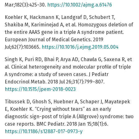
Mar;182(3):425–30.
https://10.1002/ajmg.a.61476
Koehler K, Hackmann K, Landgraf D, Schubert T,
Shakiba M, Kariminejad A, et al. Homozygous deletion of
the entire AAAS gene in a triple A syndrome patient.
European Journal of Medical Genetics. 2019
Jul;62(7):103665.
https://10.1016/j.ejmg.2019.05.004
Singh K, Puri RD, Bhai P, Arya AD, Chawla G, Saxena R, et
al. Clinical heterogeneity and molecular profile of triple
A syndrome: a study of seven cases. J Pediatr
Endocrinol Metab. 2018 Jul 26;31(7):799–807.
https://10.1515/jpem-2018-0023
Tibussek D, Ghosh S, Huebner A, Schaper J, Mayatepek
E, Koehler K. “Crying without tears” as an early
diagnostic sign-post of triple A (Allgrove) syndrome: two
case reports. BMC Pediatr. 2018 Jan 15;18(1):6.
https://10.1186/s12887-017-0973-y