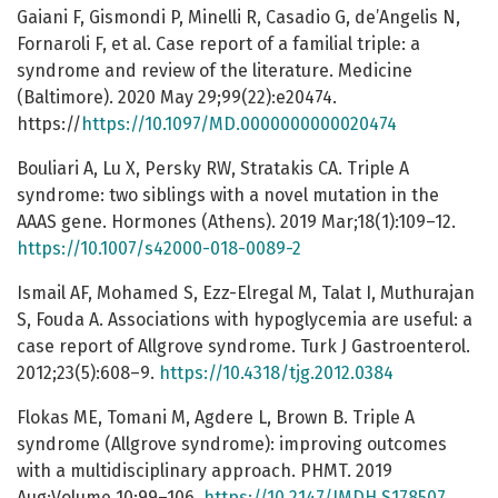
Gaiani F, Gismondi P, Minelli R, Casadio G, de’Angelis N,
Fornaroli F, et al. Case report of a familial triple: a
syndrome and review of the literature. Medicine
(Baltimore). 2020 May 29;99(22):e20474.
https://
https://10.1097/MD.0000000000020474
Bouliari A, Lu X, Persky RW, Stratakis CA. Triple A
syndrome: two siblings with a novel mutation in the
AAAS gene. Hormones (Athens). 2019 Mar;18(1):109–12.
https://10.1007/s42000-018-0089-2
Ismail AF, Mohamed S, Ezz-Elregal M, Talat I, Muthurajan
S, Fouda A. Associations with hypoglycemia are useful: a
case report of Allgrove syndrome. Turk J Gastroenterol.
2012;23(5):608–9.
https://10.4318/tjg.2012.0384
Flokas ME, Tomani M, Agdere L, Brown B. Triple A
syndrome (Allgrove syndrome): improving outcomes
with a multidisciplinary approach. PHMT. 2019
Aug;Volume 10:99–106.
https://10.2147/JMDH.S178507