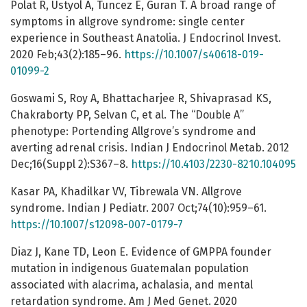
Polat R, Ustyol A, Tuncez E, Guran T. A broad range of
symptoms in allgrove syndrome: single center
experience in Southeast Anatolia. J Endocrinol Invest.
2020 Feb;43(2):185–96.
https://10.1007/s40618-019-
01099-2
Goswami S, Roy A, Bhattacharjee R, Shivaprasad KS,
Chakraborty PP, Selvan C, et al. The “Double A”
phenotype: Portending Allgrove’s syndrome and
averting adrenal crisis. Indian J Endocrinol Metab. 2012
Dec;16(Suppl 2):S367–8.
https://10.4103/2230-8210.104095
Kasar PA, Khadilkar VV, Tibrewala VN. Allgrove
syndrome. Indian J Pediatr. 2007 Oct;74(10):959–61.
https://10.1007/s12098-007-0179-7
Diaz J, Kane TD, Leon E. Evidence of GMPPA founder
mutation in indigenous Guatemalan population
associated with alacrima, achalasia, and mental
retardation syndrome. Am J Med Genet. 2020