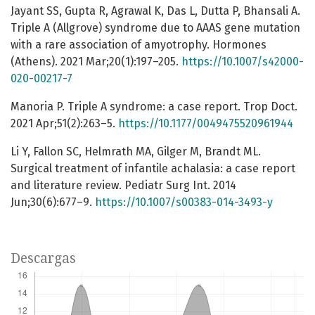
Jayant SS, Gupta R, Agrawal K, Das L, Dutta P, Bhansali A.
Triple A (Allgrove) syndrome due to AAAS gene mutation
with a rare association of amyotrophy. Hormones
(Athens). 2021 Mar;20(1):197–205.
https://10.1007/s42000-
020-00217-7
Manoria P. Triple A syndrome: a case report. Trop Doct.
2021 Apr;51(2):263–5.
https://10.1177/0049475520961944
Li Y, Fallon SC, Helmrath MA, Gilger M, Brandt ML.
Surgical treatment of infantile achalasia: a case report
and literature review. Pediatr Surg Int. 2014
Jun;30(6):677–9.
https://10.1007/s00383-014-3493-y
Descargas