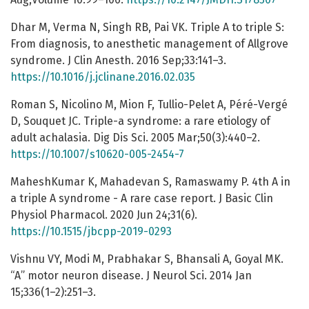
Dhar M, Verma N, Singh RB, Pai VK. Triple A to triple S:
From diagnosis, to anesthetic management of Allgrove
syndrome. J Clin Anesth. 2016 Sep;33:141–3.
https://10.1016/j.jclinane.2016.02.035
Roman S, Nicolino M, Mion F, Tullio-Pelet A, Péré-Vergé
D, Souquet JC. Triple-a syndrome: a rare etiology of
adult achalasia. Dig Dis Sci. 2005 Mar;50(3):440–2.
https://10.1007/s10620-005-2454-7
MaheshKumar K, Mahadevan S, Ramaswamy P. 4th A in
a triple A syndrome - A rare case report. J Basic Clin
Physiol Pharmacol. 2020 Jun 24;31(6).
https://10.1515/jbcpp-2019-0293
Vishnu VY, Modi M, Prabhakar S, Bhansali A, Goyal MK.
“A” motor neuron disease. J Neurol Sci. 2014 Jan
15;336(1–2):251–3.