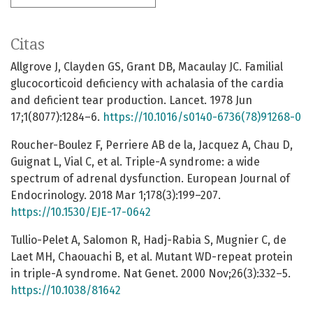
Citas
Allgrove J, Clayden GS, Grant DB, Macaulay JC. Familial
glucocorticoid deficiency with achalasia of the cardia
and deficient tear production. Lancet. 1978 Jun
17;1(8077):1284–6.
https://10.1016/s0140-6736(78)91268-0
Roucher-Boulez F, Perriere AB de la, Jacquez A, Chau D,
Guignat L, Vial C, et al. Triple-A syndrome: a wide
spectrum of adrenal dysfunction. European Journal of
Endocrinology. 2018 Mar 1;178(3):199–207.
https://10.1530/EJE-17-0642
Tullio-Pelet A, Salomon R, Hadj-Rabia S, Mugnier C, de
Laet MH, Chaouachi B, et al. Mutant WD-repeat protein
in triple-A syndrome. Nat Genet. 2000 Nov;26(3):332–5.
https://10.1038/81642