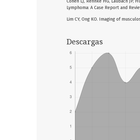
Cohen LJ, Rennke HG, Laubach JP, 
Lymphoma: A Case Report and Review o
Lim CY, Ong KO. Imaging of musculos
Descargas