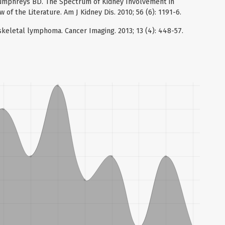
Humphreys BD. The Spectrum of Kidney Involvement in
f the Literature. Am J Kidney Dis. 2010; 56 (6): 1191-6.
keletal lymphoma. Cancer Imaging. 2013; 13 (4): 448-57.