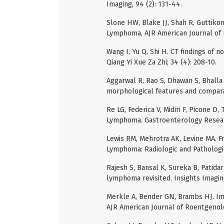
Imaging, 94 (2): 131-44.
Slone HW, Blake JJ, Shah R, Guttikon
Lymphoma, AJR American Journal of 
Wang I, Yu Q, Shi H. CT findings o
Qiang Yi Xue Za Zhi; 34 (4): 208-10.
Aggarwal R, Rao S, Dhawan S, Bhalla
morphological features and comparati
Re LG, Federica V, Midiri F, Picone D,
Lymphoma. Gastroenterology Researc
Lewis RM, Mehrotra AK, Levine MA. F
Lymphoma: Radiologic and Pathologic 
Rajesh S, Bansal K, Sureka B, Patidar
lymphoma revisited. Insights Imaging
Merkle A, Bender GN, Brambs HJ. Ima
AJR American Journal of Roentgenolo