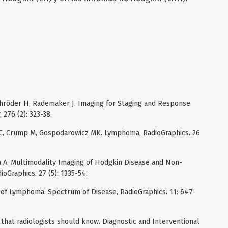
chröder H, Rademaker J. Imaging for Staging and Response
276 (2): 323-38.
 C, Crump M, Gospodarowicz MK. Lymphoma, RadioGraphics. 26
ta A. Multimodality Imaging of Hodgkin Disease and Non-
oGraphics. 27 (5): 1335-54.
 of Lymphoma: Spectrum of Disease, RadioGraphics. 11: 647-
that radiologists should know. Diagnostic and Interventional