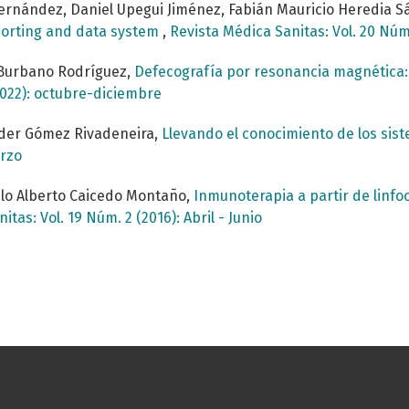
ernández, Daniel Upegui Jiménez, Fabián Mauricio Heredia Sá
eporting and data system
,
Revista Médica Sanitas: Vol. 20 Núm. 
o Burbano Rodríguez,
Defecografía por resonancia magnética:
2022): octubre-diciembre
nder Gómez Rivadeneira,
Llevando el conocimiento de los sist
arzo
lo Alberto Caicedo Montaño,
Inmunoterapia a partir de linfo
tas: Vol. 19 Núm. 2 (2016): Abril - Junio