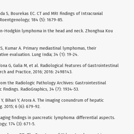
da S, Bourekas EC. CT and MRI Findings of Intracranial
Roentgenology; 184 (5): 1679-85.
f non-Hodgkin lymphoma in the head and neck. Zhonghua Kou
 S, Kumar A. Primary mediastinal lymphomas, their
ve evaluation. Lung India; 34 (1): 19-24.
 Tona G, Galia M, et al. Radiological Features of Gastrointestinal
h and Practice, 2016; 2016: 2498143.
rom the Radiologic Pathology Archives: Gastrointestinal
Findings. RadioGraphics, 34 (7): 1934-53.
 Y, Bihari Y, Arora A. The imaging conundrum of hepatic
. 2015; 6 (6): 679-92.
ging findings in pancreatic lymphoma: differential aspects.
gy; 174 (3): 671-5.