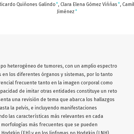
+
+
Ricardo Quiñones Galindo
Clara Elena Gómez Viññas
Cami
+
Jiménez
upo heterogéneo de tumores, con un amplio espectro
 en los diferentes órganos y sistemas, por lo tanto
rencial frecuente tanto en la imagen corporal como
apacidad de imitar otras entidades constituye un reto
senta una revisión de tema que abarca los hallazgos
sta la pelvis, e incluyendo manifestaciones
ndo las características más relevantes en cada
as morfologías más frecuentes que se pueden
Hodgkin (EH) y en los linfomas no Hodgkin (LNH).