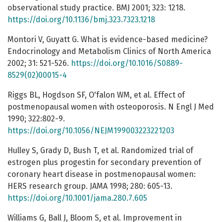
observational study practice. BMJ 2001; 323: 1218.
https://doi.org/10.1136/bmj.323.7323.1218
Montori V, Guyatt G. What is evidence-based medicine?
Endocrinology and Metabolism Clinics of North America
2002; 31: 521-526.
https://doi.org/10.1016/S0889-
8529(02)00015-4
Riggs BL, Hogdson SF, O'falon WM, et al. Effect of
postmenopausal women with osteoporosis. N Engl J Med
1990; 322:802-9.
https://doi.org/10.1056/NEJM199003223221203
Hulley S, Grady D, Bush T, et al. Randomized trial of
estrogen plus progestin for secondary prevention of
coronary heart disease in postmenopausal women:
HERS research group. JAMA 1998; 280: 605-13.
https://doi.org/10.1001/jama.280.7.605
Williams G, Ball J, Bloom S, et al. Improvement in