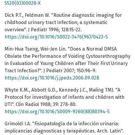
5520(03)00028-X
Dick P.T., Feldman W. "Routine diagnostic imaging for
childhood urinary tract infection; a systematic
overview". J Pediatr 1996; 128:15-22.
https://doi.org/10.1016/S0022-3476(96)70422-5
Min-Hua Tseng, Wei-Jen Lin. "Does a Normal DMSA
Obviate the Performance of Voiding Cystourethrography
in Evaluation of Young Children after Their First Urinary
Tract Infection?". J Pediatr 2007; 150:96-9.
https://doi.org/10.1016/j.jpeds.2006.09.028
Whyte K.M., Abbott G.D., Kennedy J.C., Maling TMJ. "A
Protocol for investigation of infants and children with
UTI". Clin Radiol 1988; 39: 278-80.
https://doi.org/10.1016/S0009-9260(88)80394-5
Grimoldi I.A. "Fisiopatología de la infección urinaria:
implicancias diagnosticas y terapéuticas. Arch. Latin".