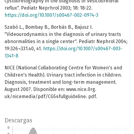
Cystouretography in the diagnosis of vesicoureteral
reflux". Pediatr Neprhrol 2003; 18: 18-22.
https://doi.org/10.1007/s00467-002-0974-3
Szabó L., Bombay B., Borbás B., Bajusz I.
"Videourodynamics in the diagnosis of urinary tracts
abnormalities in a single center". Pediatr Nephrol 2004;
19:326¬331.40, 41.
https://doi.org/10.1007/s00467-003-
1341-8
NICE (National Collaborating Centre for Women's and
Children's Health). Urinary tract infection in children.
Diagnosis, treatment and long-term management.
August 2007. Disponible en: www.nice.0rg.
uk/nicemedia/pdf/CG54fullguideline. pdf.
Descargas