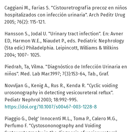
Caggiani M., Farías S. "Cistouretrografía precoz en niños
hospitalizados con infección urinaria". Arch Peditr Urug
2005; 76(2): 115-121.
Hansson S., Jodal U. "Urinary tract infection". En: Avner
ED, Harmon W.E., Niaudet P., eds. Pediatric Nephrology
(5ta edic) Philadelphia. Leipincott, Williams & Wilkins
2004; 1007- 1025.
Piedrah, Ta, Vilma. "Diagnóstico de Infección Urinaria en
niños". Med. Lab Mar.1997; 7(3):153-64, Tab., Graf.
Novvljan G., Kenig A., Rus R., Kenda R. "Cyclic voiding
urosonography in detecting vesicoureteral reflux".
Pediatr Nephrol 2003; 18:992-995.
https://doi.org/10.1007/s00467-003-1228-8
Piaggio G., Delg' Innocenti M.L., Toma P., Calero M.G.,
Perfumo F. "Cystosononography and Voiding