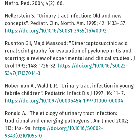
Nefro. Ped. 2004; 4(2): 66.
Hellerstein S. "Urinary tract infection: Old and new
concepts". Pediatr. Clin. North. Am. 1995; 42: 1433- 57.
https://doi.org/10.1016/S0031-3955(16)40092-1
Rushton Gil, Majd Massoud: "Dimercaptosuccinic acid
renal scintigraphy for evaluation of pyelonephritis and
scarring: a review of experimental and clinical studies". J
Urol 1992; 148: 1726-32.
https://doi.org/10.1016/S0022-
5347(17)37014-3
Hoberman A., Wald E.R. "Urinary tract infection in young
febrile children". Pediatric Infect Dis J 1997; 16: 11- 7.
https://doi.org/10.1097/00006454-199701000-00004
Ronald A. "The etiology of urinary tract infection:
tradicional and emerging pathogens". Am J med 2002;
113: 14s- 9s.
https://doi.org/10.1016/S0002-
9343(02)01055-0