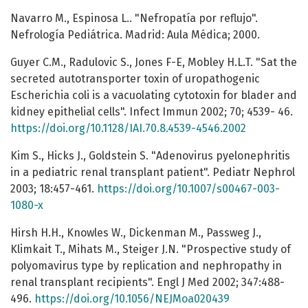
Navarro M., Espinosa L.. "Nefropatía por reflujo".
Nefrología Pediátrica. Madrid: Aula Médica; 2000.
Guyer C.M., Radulovic S., Jones F-E, Mobley H.L.T. "Sat the
secreted autotransporter toxin of uropathogenic
Escherichia coli is a vacuolating cytotoxin for blader and
kidney epithelial cells". Infect Immun 2002; 70; 4539- 46.
https://doi.org/10.1128/IAI.70.8.4539-4546.2002
Kim S., Hicks J., Goldstein S. "Adenovirus pyelonephritis
in a pediatric renal transplant patient". Pediatr Nephrol
2003; 18:457-461.
https://doi.org/10.1007/s00467-003-
1080-x
Hirsh H.H., Knowles W., Dickenman M., Passweg J.,
Klimkait T., Mihats M., Steiger J.N. "Prospective study of
polyomavirus type by replication and nephropathy in
renal transplant recipients". Engl J Med 2002; 347:488-
496.
https://doi.org/10.1056/NEJMoa020439